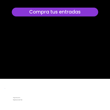
Disponibles
Compra tus entradas
Enlace de afiliación: Mismo precio oficial en
Eventim. Al comprar usando nuestro botón,
apoyas a mantener LlaveLatina sin costo extra
para ti.
Organizador
Deputamadre Club