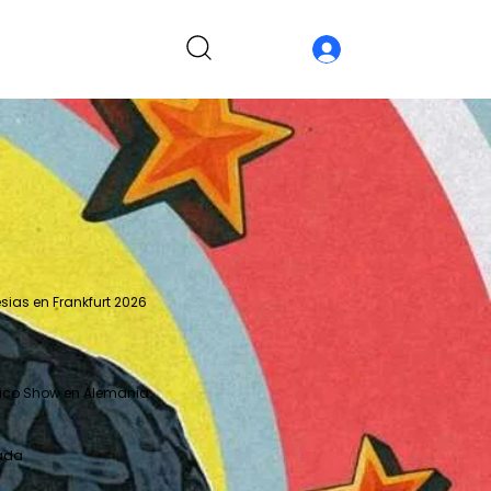
esias en Frankfurt 2026
nico Show en Alemania
zada