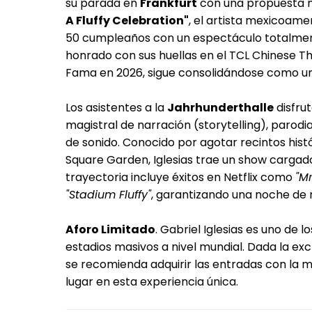
su parada en
Frankfurt
con una propuesta mu
A Fluffy Celebration"
, el artista mexicoame
50 cumpleaños con un espectáculo totalment
honrado con sus huellas en el TCL Chinese The
Fama en 2026, sigue consolidándose como un
Los asistentes a la
Jahrhunderthalle
disfrut
magistral de narración (storytelling), parodi
de sonido. Conocido por agotar recintos his
Square Garden, Iglesias trae un show cargad
trayectoria incluye éxitos en Netflix como
"Mr
"Stadium Fluffy"
, garantizando una noche de r
Aforo Limitado
. Gabriel Iglesias es uno de
estadios masivos a nivel mundial. Dada la exc
se recomienda adquirir las entradas con la 
lugar en esta experiencia única.