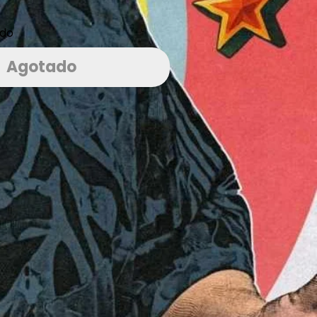
do
Agotado