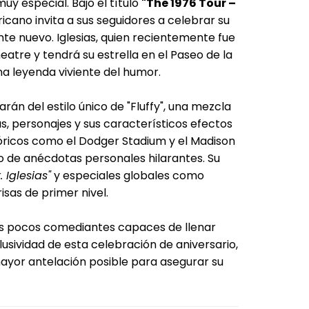
y especial. Bajo el título
"The 1976 Tour –
ricano invita a sus seguidores a celebrar su
e nuevo. Iglesias, quien recientemente fue
atre y tendrá su estrella en el Paseo de la
a leyenda viviente del humor.
arán del estilo único de "Fluffy", una mezcla
as, personajes y sus característicos efectos
tóricos como el Dodger Stadium y el Madison
o de anécdotas personales hilarantes. Su
. Iglesias"
y especiales globales como
isas de primer nivel.
 los pocos comediantes capaces de llenar
lusividad de esta celebración de aniversario,
mayor antelación posible para asegurar su