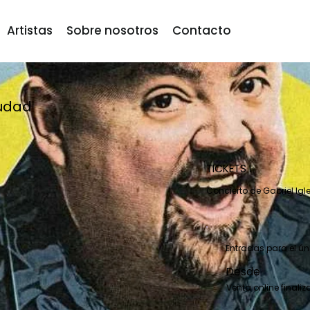
Artistas
Sobre nosotros
Contacto
udad
TICKETS I
Concierto de Gabriel Igl
Entradas para el ú
Desde
Venta online finali