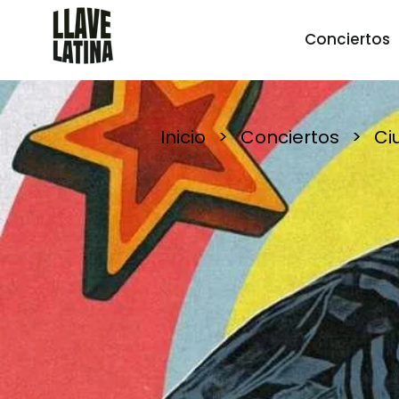
Conciertos
Inicio
>
Conciertos
>
Ci